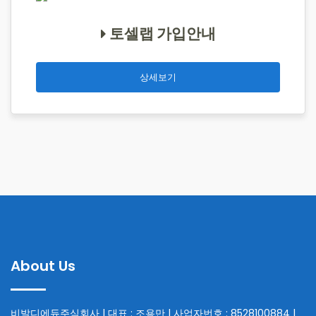
토셀랩 가입안내
상세보기
About Us
비발디에듀주식회사 | 대표 : 조용만 | 사업자번호 : 8528100884 |